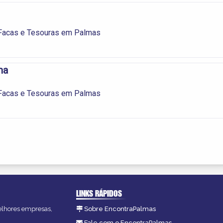
 Facas e Tesouras em Palmas
ma
 Facas e Tesouras em Palmas
LINKS RÁPIDOS
melhores empresas,
Sobre EncontraPalmas
Fale com o EncontraPalmas