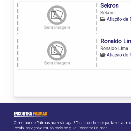
Sekron
Sekron
Afiação de
Ronaldo Li
Ronaldo Lima
Afiação de
ENCONTRA
PALMAS
O melhor de Palmas num só lugar! Dicas, onde ir, o que fazer, as 
locais, serviços e muito mais no guia Encontra Palmas.