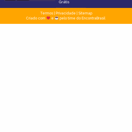
Grátis
Termos
|
Privacidade
|
Sitemap
Criado com
e
pelo time do EncontraBrasil