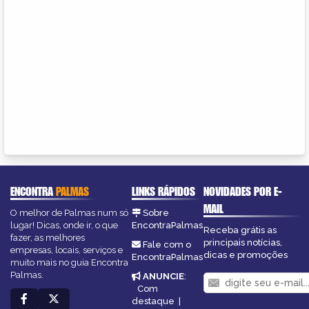
ENCONTRA
PALMAS
LINKS RÁPIDOS
NOVIDADES POR E-
MAIL
O melhor de Palmas num só
Sobre
lugar! Dicas, onde ir, o que
EncontraPalmas
Receba grátis as
fazer, as melhores
principais notícias,
Fale com o
empresas, locais, serviços e
dicas e promoções
EncontraPalmas
muito mais no guia Encontra
Palmas.
ANUNCIE
:
Com
destaque
|