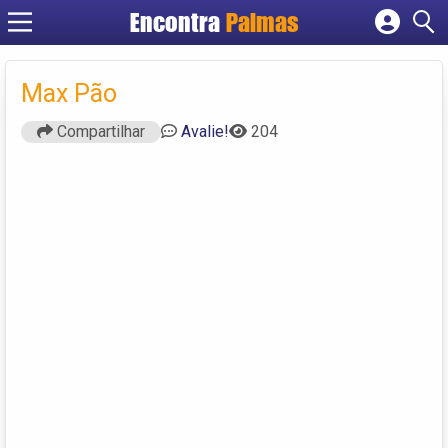
Encontra
Palmas
Cadastrar empresa
Fazer login
Max Pão
Criar conta
Compartilhar
Avalie!
204