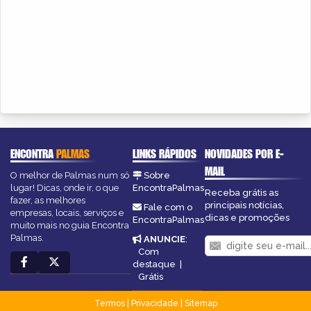
ENCONTRA
PALMAS
LINKS RÁPIDOS
NOVIDADES POR E-
MAIL
O melhor de Palmas num só
Sobre
lugar! Dicas, onde ir, o que
EncontraPalmas
Receba grátis as
fazer, as melhores
principais notícias,
Fale com o
empresas, locais, serviços e
dicas e promoções
EncontraPalmas
muito mais no guia Encontra
Palmas.
ANUNCIE
:
Com
destaque
|
Grátis
Termos
|
Privacidade
|
Sitemap