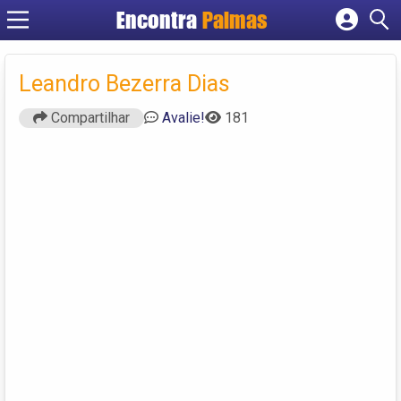
Encontra
Palmas
Cadastrar empresa
Fazer login
Leandro Bezerra Dias
Criar conta
Compartilhar
Avalie!
181