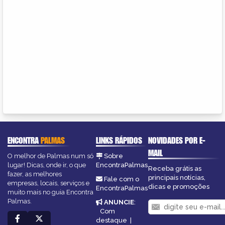
ENCONTRA
PALMAS
LINKS RÁPIDOS
NOVIDADES POR E-
MAIL
O melhor de Palmas num só
Sobre
lugar! Dicas, onde ir, o que
EncontraPalmas
Receba grátis as
fazer, as melhores
principais notícias,
Fale com o
empresas, locais, serviços e
dicas e promoções
EncontraPalmas
muito mais no guia Encontra
Palmas.
ANUNCIE
:
Com
destaque
|