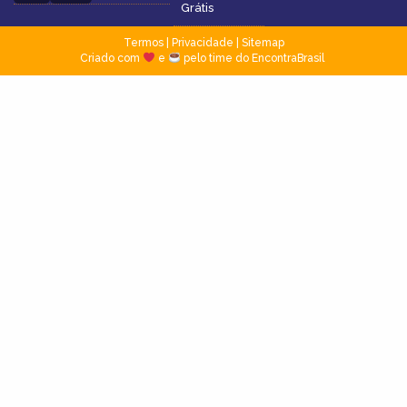
Grátis
Termos
|
Privacidade
|
Sitemap
Criado com
e
pelo time do EncontraBrasil