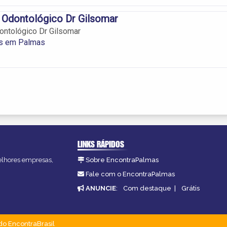
 Odontológico Dr Gilsomar
ontológico Dr Gilsomar
os em Palmas
LINKS RÁPIDOS
melhores empresas,
Sobre EncontraPalmas
Fale com o EncontraPalmas
ANUNCIE
:
Com destaque
|
Grátis
do EncontraBrasil