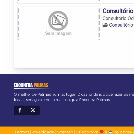
Consultório
Consultório Od
Consultóri
ENCONTRA
PALMAS
O melhor de Palmas num só lugar! Dicas, onde ir, o que fazer, as 
locais, serviços e muito mais no guia Encontra Palmas.
Termos
|
Privacidade
|
Sitemap
Criado com
e
pelo time 