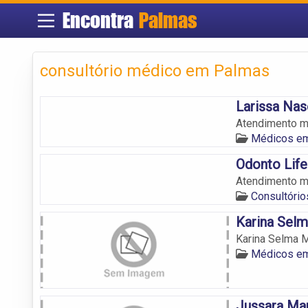
Encontra
Palmas
consultório médico em Palmas
Larissa Na
Atendimento m
Médicos e
Odonto Life
Atendimento m
Consultóri
Karina Sel
Karina Selma 
Médicos e
Jussara Mar