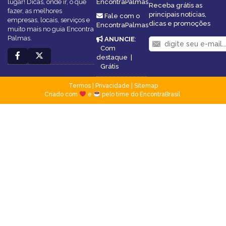
lugar! Dicas, onde ir, o que
EncontraPalmas
Receba grátis as
fazer, as melhores
principais notícias,
Fale com o
empresas, locais, serviços e
dicas e promoções
EncontraPalmas
muito mais no guia Encontra
Palmas.
ANUNCIE
:
Com
destaque
|
Grátis
Termos
|
Privacidade
|
Sitemap
Criado com
e
pelo time do EncontraBrasil