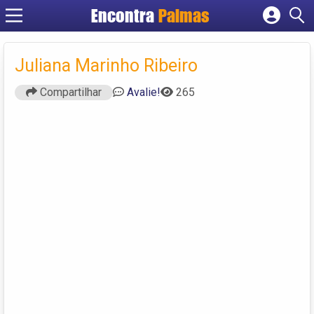
Encontra
Palmas
Cadastrar empresa
Fazer login
Juliana Marinho Ribeiro
Criar conta
Compartilhar
Avalie!
265