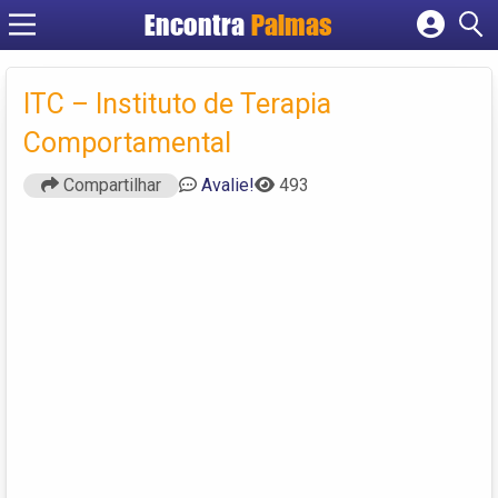
Encontra
Palmas
Cadastrar empresa
Fazer login
ITC – Instituto de Terapia
Criar conta
Comportamental
Compartilhar
Avalie!
493