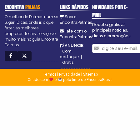
ENCONTRA
PALMAS
LINKS RÁPIDOS
NOVIDADES POR E-
MAIL
O melhor de Palmas num só
Sobre
lugar! Dicas, onde ir, o que
EncontraPalmas
Receba grátis as
fazer, as melhores
principais notícias,
Fale com o
empresas, locais, serviços e
dicas e promoções
EncontraPalmas
muito mais no guia Encontra
Palmas.
ANUNCIE
:
Com
destaque
|
Grátis
Termos
|
Privacidade
|
Sitemap
Criado com
e
pelo time do EncontraBrasil