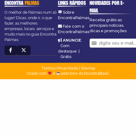
ENCONTRA
PALMAS
LINKS RÁPIDOS
NOVIDADES POR E-
MAIL
O melhor de Palmas num só
Sobre
lugar! Dicas, onde ir, o que
EncontraPalmas
Receba grátis as
fazer, as melhores
principais notícias,
Fale com o
empresas, locais, serviços e
dicas e promoções
EncontraPalmas
muito mais no guia Encontra
Palmas.
ANUNCIE
:
Com
destaque
|
Grátis
Termos
|
Privacidade
|
Sitemap
Criado com
e
pelo time do EncontraBrasil