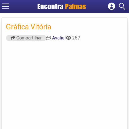
Encontra
Palmas
Cadastrar empresa
Fazer login
Gráfica Vitória
Criar conta
Compartilhar
Avalie!
257