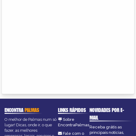
ENCONTRA
PALMAS
LINKS RÁPIDOS
NOVIDADES POR E-
MAIL
O melhor de Palmas num só
Sobre
lugar! Dicas, onde ir, o que
EncontraPalmas
Receba grátis as
fazer, as melhores
principais notícias,
Fale com o
empresas, locais, serviços e