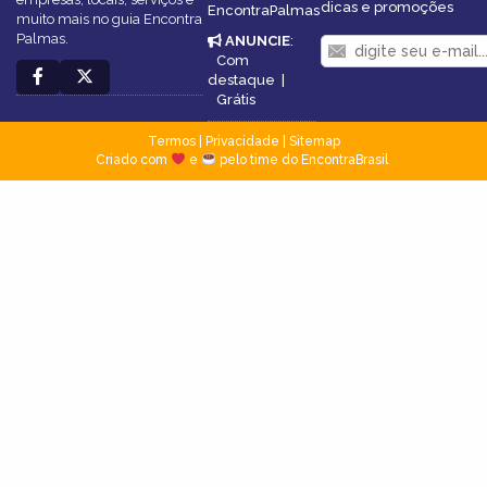
dicas e promoções
EncontraPalmas
muito mais no guia Encontra
Palmas.
ANUNCIE
:
Com
destaque
|
Grátis
Termos
|
Privacidade
|
Sitemap
Criado com
e
pelo time do EncontraBrasil