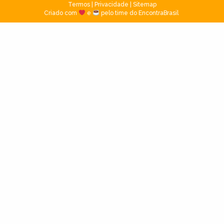
Termos
|
Privacidade
|
Sitemap
Criado com
e
pelo time do EncontraBrasil