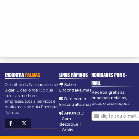
ENCONTRA
PALMAS
LINKS RÁPIDOS
NOVIDADES POR E-
MAIL
O melhor de Palmas num só
Sobre
lugar! Dicas, onde ir, o que
EncontraPalmas
Receba grátis as
fazer, as melhores
principais notícias,
Fale com o
empresas, locais, serviços e
dicas e promoções
EncontraPalmas
muito mais no guia Encontra
Palmas.
ANUNCIE
:
Com
destaque
|
Grátis