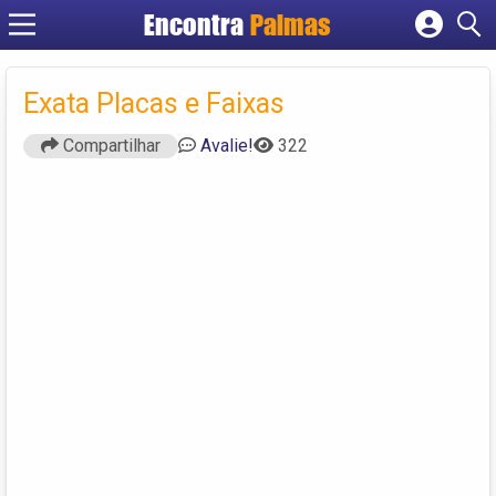
Encontra
Palmas
Cadastrar empresa
Fazer login
Exata Placas e Faixas
Criar conta
Compartilhar
Avalie!
322