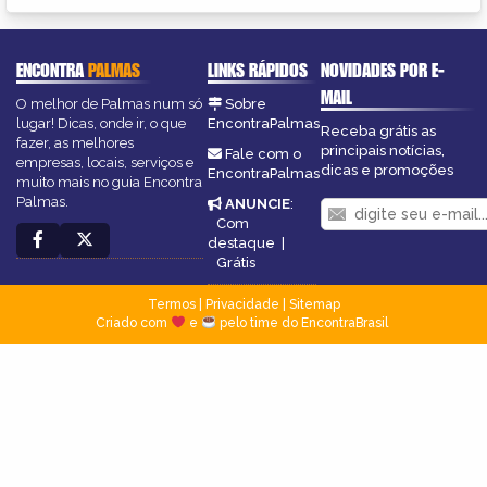
ENCONTRA
PALMAS
LINKS RÁPIDOS
NOVIDADES POR E-
MAIL
O melhor de Palmas num só
Sobre
lugar! Dicas, onde ir, o que
EncontraPalmas
Receba grátis as
fazer, as melhores
principais notícias,
Fale com o
empresas, locais, serviços e
dicas e promoções
EncontraPalmas
muito mais no guia Encontra
Palmas.
ANUNCIE
:
Com
destaque
|
Grátis
Termos
|
Privacidade
|
Sitemap
Criado com
e
pelo time do EncontraBrasil