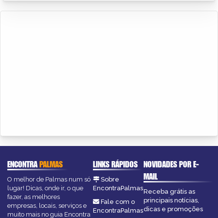
ENCONTRA
PALMAS
LINKS RÁPIDOS
NOVIDADES POR E-
MAIL
O melhor de Palmas num só
Sobre
lugar! Dicas, onde ir, o que
EncontraPalmas
Receba grátis as
fazer, as melhores
principais notícias,
Fale com o
empresas, locais, serviços e
dicas e promoções
EncontraPalmas
muito mais no guia Encontra