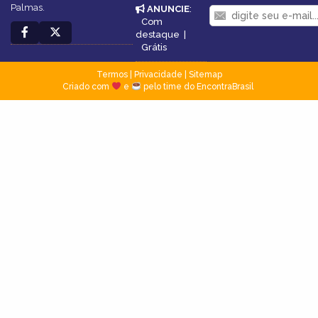
Palmas.
ANUNCIE
:
Com
destaque
|
Grátis
Termos
|
Privacidade
|
Sitemap
Criado com
e
pelo time do EncontraBrasil