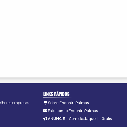
LINKS RÁPIDOS
melhores empresas,
Sobre EncontraPalmas
Fale com o EncontraPalmas
ANUNCIE
:
Com destaque
|
Grátis