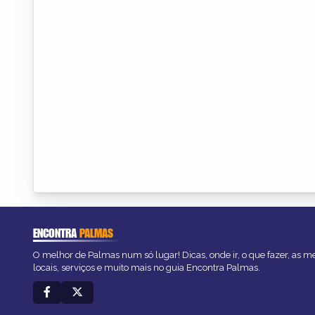
ENCONTRA
PALMAS
O melhor de Palmas num só lugar! Dicas, onde ir, o que fazer, as 
locais, serviços e muito mais no guia Encontra Palmas.