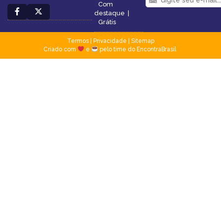
Com
destaque
|
Grátis
Termos
|
Privacidade
|
Sitemap
Criado com
e
pelo time do EncontraBrasil