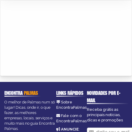
ENCONTRA
PALMAS
LINKS RÁPIDOS
NOVIDADES POR E-
MAIL
O melhor de Palmas num só
Sobre
lugar! Dicas, onde ir, o que
EncontraPalmas
Receba grátis as
fazer, as melhores
principais notícias,
Fale com o
empresas, locais, serviços e
dicas e promoções
EncontraPalmas
muito mais no guia Encontra
Palmas.
ANUNCIE
: