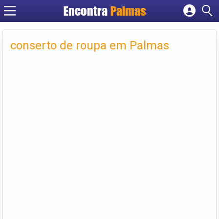
Encontra
Palmas
Cadastrar empresa
Fazer login
conserto de roupa em Palmas
Criar conta