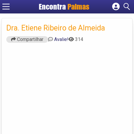
Encontra
Palmas
Cadastrar empresa
Fazer login
Dra. Etiene Ribeiro de Almeida
Criar conta
Compartilhar
Avalie!
314