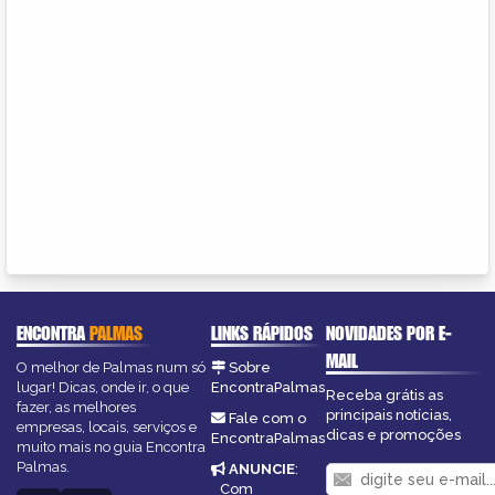
ENCONTRA
PALMAS
LINKS RÁPIDOS
NOVIDADES POR E-
MAIL
O melhor de Palmas num só
Sobre
lugar! Dicas, onde ir, o que
EncontraPalmas
Receba grátis as
fazer, as melhores
principais notícias,
Fale com o
empresas, locais, serviços e
dicas e promoções
EncontraPalmas
muito mais no guia Encontra
Palmas.
ANUNCIE
:
Com