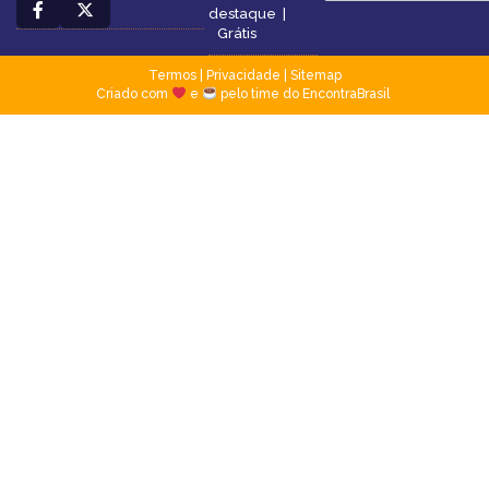
destaque
|
Grátis
Termos
|
Privacidade
|
Sitemap
Criado com
e
pelo time do EncontraBrasil