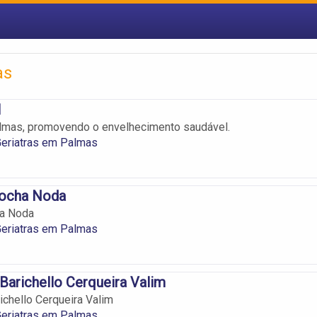
as
l
almas, promovendo o envelhecimento saudável.
 Geriatras em Palmas
ocha Noda
a Noda
 Geriatras em Palmas
 Barichello Cerqueira Valim
ichello Cerqueira Valim
 Geriatras em Palmas