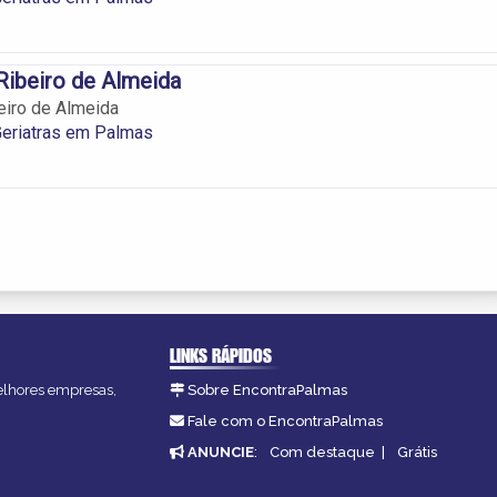
 Ribeiro de Almeida
beiro de Almeida
 Geriatras em Palmas
LINKS RÁPIDOS
melhores empresas,
Sobre EncontraPalmas
Fale com o EncontraPalmas
ANUNCIE
:
Com destaque
|
Grátis