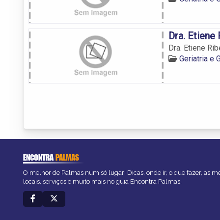
Dra. Etiene
Dra. Etiene Ri
Geriatria e
ENCONTRA
PALMAS
O melhor de Palmas num só lugar! Dicas, onde ir, o que fazer, as 
locais, serviços e muito mais no guia Encontra Palmas.