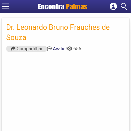
Encontra
Palmas
Cadastrar empresa
Fazer login
Dr. Leonardo Bruno Frauches de
Criar conta
Souza
Compartilhar
Avalie!
655