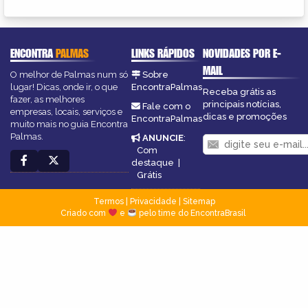
ENCONTRA
PALMAS
LINKS RÁPIDOS
NOVIDADES POR E-
MAIL
O melhor de Palmas num só
Sobre
lugar! Dicas, onde ir, o que
EncontraPalmas
Receba grátis as
fazer, as melhores
principais notícias,
Fale com o
empresas, locais, serviços e
dicas e promoções
EncontraPalmas
muito mais no guia Encontra
Palmas.
ANUNCIE
:
Com
destaque
|
Grátis
Termos
|
Privacidade
|
Sitemap
Criado com
e
pelo time do EncontraBrasil