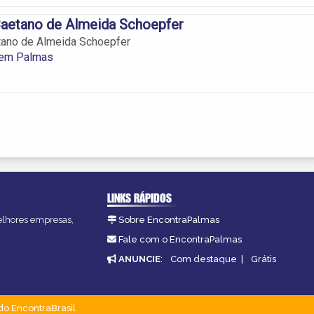
Caetano de Almeida Schoepfer
tano de Almeida Schoepfer
 em Palmas
LINKS RÁPIDOS
melhores empresas,
Sobre EncontraPalmas
Fale com o EncontraPalmas
ANUNCIE
:
Com destaque
|
Grátis
do EncontraBrasil