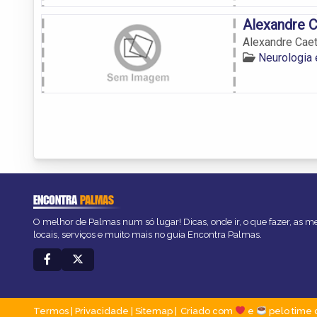
Alexandre 
Alexandre Cae
Neurologia
ENCONTRA
PALMAS
O melhor de Palmas num só lugar! Dicas, onde ir, o que fazer, as 
locais, serviços e muito mais no guia Encontra Palmas.
Termos
|
Privacidade
|
Sitemap
Criado com
e
pelo time 