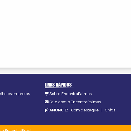
LINKS RÁPIDOS
melhores empresas,
Sobre EncontraPalmas
Fale com o EncontraPalmas
ANUNCIE
:
Com destaque
|
Grátis
do EncontraBrasil