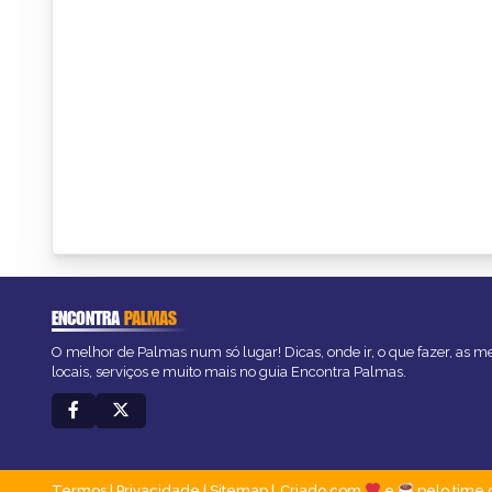
ENCONTRA
PALMAS
O melhor de Palmas num só lugar! Dicas, onde ir, o que fazer, as 
locais, serviços e muito mais no guia Encontra Palmas.
Termos
|
Privacidade
|
Sitemap
Criado com
e
pelo time 