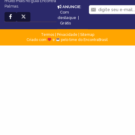
muito mais no guia Encontra
Palmas.
ANUNCIE
:
Com
destaque
|
Grátis
Termos
|
Privacidade
|
Sitemap
Criado com
e
pelo time do EncontraBrasil