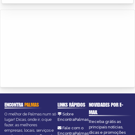
ENCONTRA
PALMAS
LINKS RÁPIDOS
NOVIDADES POR E-
MAIL
O melhor de Palmas num só
Sobre
lugar! Dicas, onde ir, o que
EncontraPalmas
Receba grátis as
fazer, as melhores
principais notícias,
Fale com o
empresas, locais, serviços e
dicas e promoções
EncontraPalmas