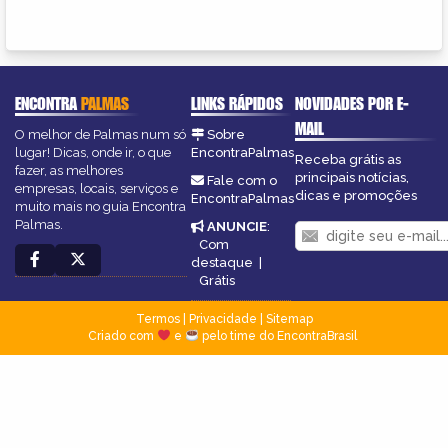
ENCONTRA
PALMAS
LINKS RÁPIDOS
NOVIDADES POR E-
MAIL
O melhor de Palmas num só
Sobre
lugar! Dicas, onde ir, o que
EncontraPalmas
Receba grátis as
fazer, as melhores
principais notícias,
Fale com o
empresas, locais, serviços e
dicas e promoções
EncontraPalmas
muito mais no guia Encontra
Palmas.
ANUNCIE
:
Com
destaque
|
Grátis
Termos
|
Privacidade
|
Sitemap
Criado com
e
pelo time do EncontraBrasil