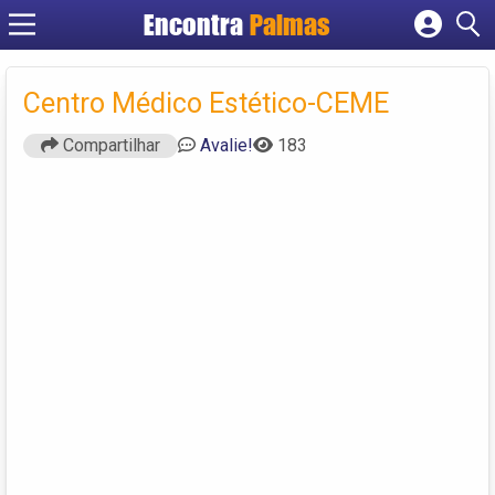
Encontra
Palmas
Cadastrar empresa
Fazer login
Centro Médico Estético-CEME
Criar conta
Compartilhar
Avalie!
183