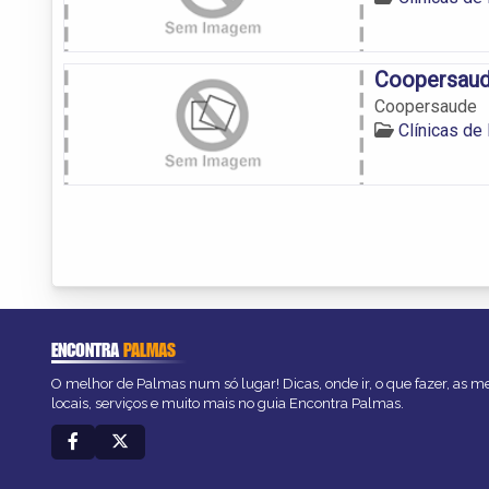
Coopersau
Coopersaude
Clínicas d
ENCONTRA
PALMAS
O melhor de Palmas num só lugar! Dicas, onde ir, o que fazer, as 
locais, serviços e muito mais no guia Encontra Palmas.