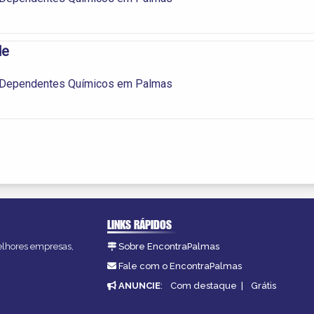
de
e Dependentes Químicos em Palmas
LINKS RÁPIDOS
melhores empresas,
Sobre EncontraPalmas
Fale com o EncontraPalmas
ANUNCIE
:
Com destaque
|
Grátis