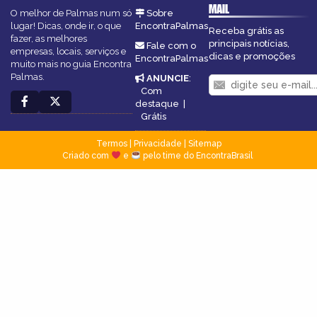
MAIL
O melhor de Palmas num só
Sobre
lugar! Dicas, onde ir, o que
EncontraPalmas
Receba grátis as
fazer, as melhores
principais notícias,
Fale com o
empresas, locais, serviços e
dicas e promoções
EncontraPalmas
muito mais no guia Encontra
Palmas.
ANUNCIE
:
Com
destaque
|
Grátis
Termos
|
Privacidade
|
Sitemap
Criado com
e
pelo time do EncontraBrasil