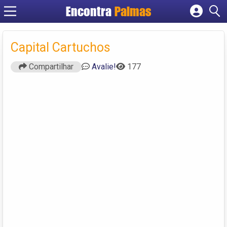
Encontra
Palmas
Cadastrar empresa
Fazer login
Capital Cartuchos
Criar conta
Compartilhar
Avalie!
177