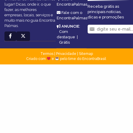
lugar! Dicas, onde ir, o que
EncontraPalmas
Receba grátis as
fazer, as melhores
principais notícias,
Fale com o
empresas, locais, serviços e
dicas e promoções
EncontraPalmas
muito mais no guia Encontra
Palmas.
ANUNCIE
:
Com
destaque
|
Grátis
Termos
|
Privacidade
|
Sitemap
Criado com
e
pelo time do EncontraBrasil