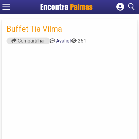
Encontra
Palmas
Cadastrar empresa
Fazer login
Buffet Tia Vilma
Criar conta
Compartilhar
Avalie!
251