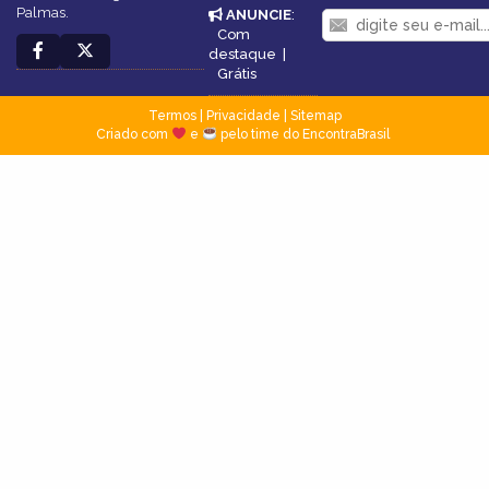
Palmas.
ANUNCIE
:
Com
destaque
|
Grátis
Termos
|
Privacidade
|
Sitemap
Criado com
e
pelo time do EncontraBrasil