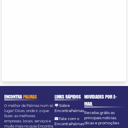
ENCONTRA
PALMAS
LINKS RÁPIDOS
NOVIDADES POR E-
MAIL
O melhor de Palmas num só
Sobre
lugar! Dicas, onde ir, o que
EncontraPalmas
Receba grátis as
fazer, as melhores
principais notícias,
Fale com o
empresas, locais, serviços e
dicas e promoções
EncontraPalmas
muito mais no guia Encontra