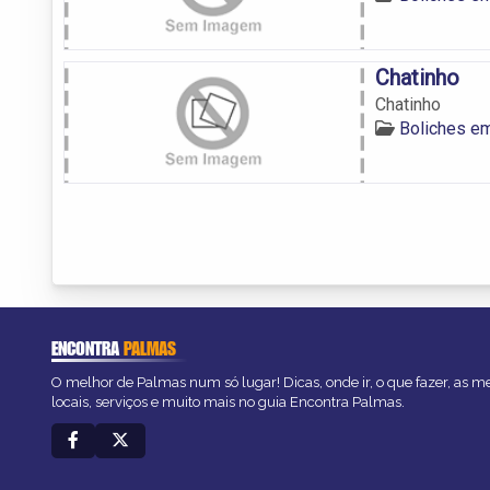
Chatinho
Chatinho
Boliches e
ENCONTRA
PALMAS
O melhor de Palmas num só lugar! Dicas, onde ir, o que fazer, as 
locais, serviços e muito mais no guia Encontra Palmas.