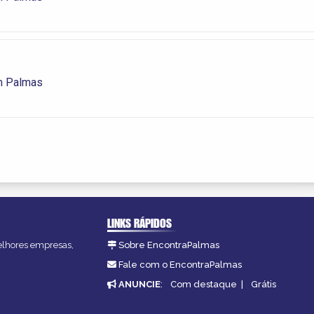
m Palmas
LINKS RÁPIDOS
melhores empresas,
Sobre EncontraPalmas
Fale com o EncontraPalmas
ANUNCIE
:
Com destaque
|
Grátis