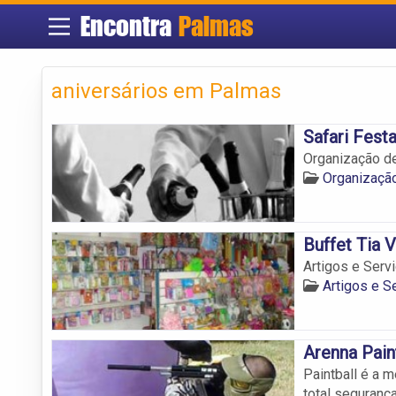
Encontra
Palmas
aniversários em Palmas
Safari Fest
Organização de
Organizaçã
Buffet Tia 
Artigos e Serv
Artigos e S
Arenna Pain
Paintball é a 
total segurança