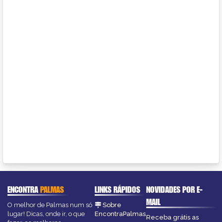
ENCONTRA
PALMAS
LINKS RÁPIDOS
NOVIDADES POR E-
MAIL
O melhor de Palmas num só
Sobre
lugar! Dicas, onde ir, o que
EncontraPalmas
Receba grátis as