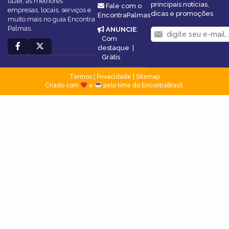
fazer, as melhores
principais notícias,
Fale com o
empresas, locais, serviços e
dicas e promoções
EncontraPalmas
muito mais no guia Encontra
Palmas.
ANUNCIE
:
Com
destaque
|
Grátis
Termos
|
Privacidade
|
Sitemap
Criado com
e
pelo time do EncontraBrasil