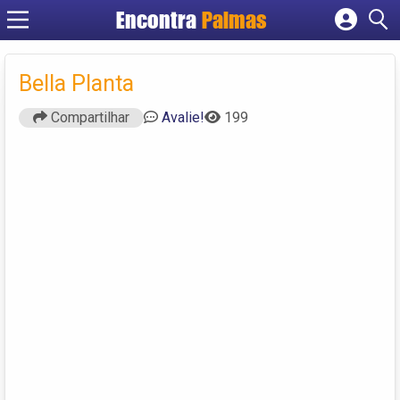
Encontra
Palmas
Cadastrar empresa
Fazer login
Bella Planta
Criar conta
Compartilhar
Avalie!
199