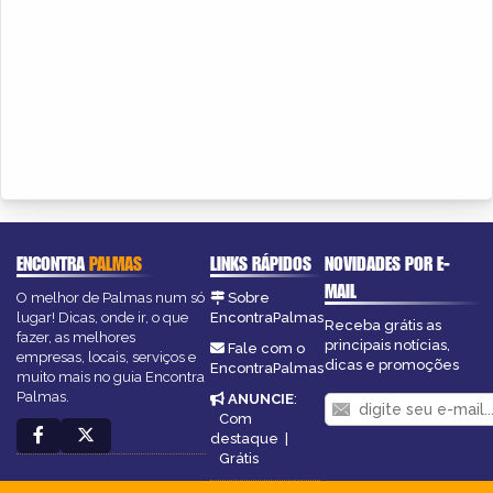
ENCONTRA
PALMAS
LINKS RÁPIDOS
NOVIDADES POR E-
MAIL
O melhor de Palmas num só
Sobre
lugar! Dicas, onde ir, o que
EncontraPalmas
Receba grátis as
fazer, as melhores
principais notícias,
Fale com o
empresas, locais, serviços e
dicas e promoções
EncontraPalmas
muito mais no guia Encontra
Palmas.
ANUNCIE
:
Com
destaque
|
Grátis