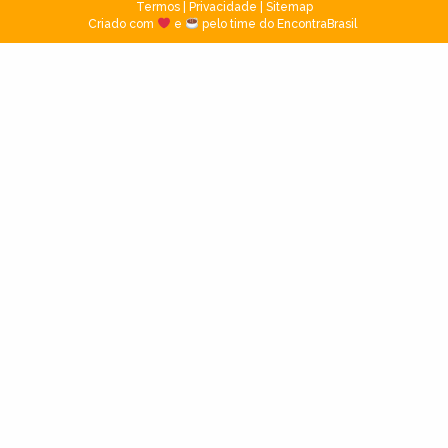
Termos
|
Privacidade
|
Sitemap
Criado com
e
pelo time do EncontraBrasil