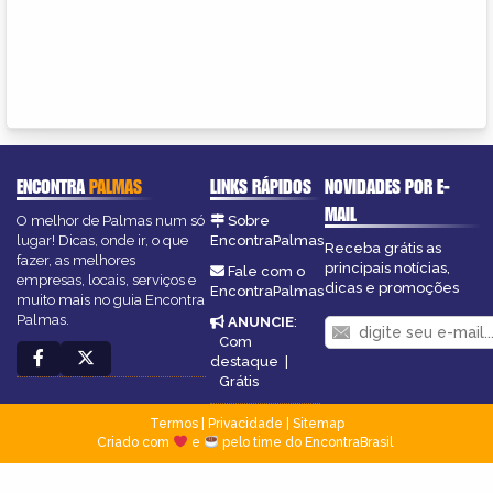
ENCONTRA
PALMAS
LINKS RÁPIDOS
NOVIDADES POR E-
MAIL
O melhor de Palmas num só
Sobre
lugar! Dicas, onde ir, o que
EncontraPalmas
Receba grátis as
fazer, as melhores
principais notícias,
Fale com o
empresas, locais, serviços e
dicas e promoções
EncontraPalmas
muito mais no guia Encontra
Palmas.
ANUNCIE
:
Com
destaque
|
Grátis
Termos
|
Privacidade
|
Sitemap
Criado com
e
pelo time do EncontraBrasil