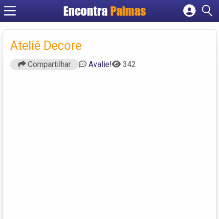
Encontra
Palmas
Cadastrar empresa
Fazer login
Ateliê Decore
Criar conta
Compartilhar
Avalie!
342