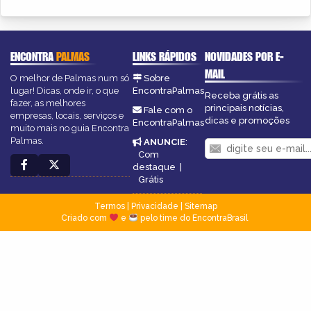
ENCONTRA
PALMAS
LINKS RÁPIDOS
NOVIDADES POR E-
MAIL
O melhor de Palmas num só
Sobre
lugar! Dicas, onde ir, o que
EncontraPalmas
Receba grátis as
fazer, as melhores
principais notícias,
Fale com o
empresas, locais, serviços e
dicas e promoções
EncontraPalmas
muito mais no guia Encontra
Palmas.
ANUNCIE
:
Com
destaque
|
Grátis
Termos
|
Privacidade
|
Sitemap
Criado com
e
pelo time do EncontraBrasil