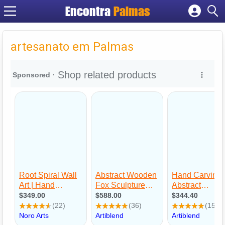
Encontra
Palmas
Cadastrar empresa
Fazer login
artesanato em Palmas
Criar conta