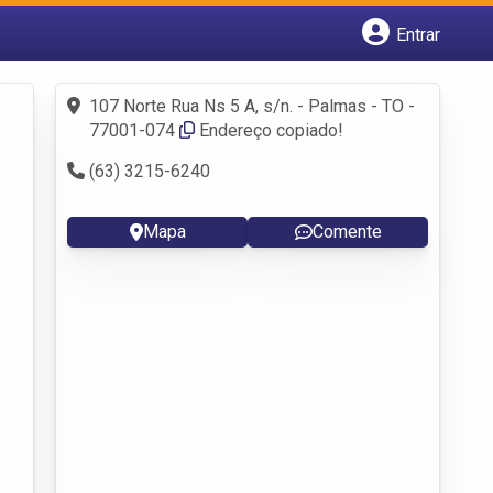
Entrar
Cadastrar empresa
Fazer login
107 Norte Rua Ns 5 A, s/n. - Palmas - TO -
Criar conta
77001-074
Endereço copiado!
(63) 3215-6240
Mapa
Comente