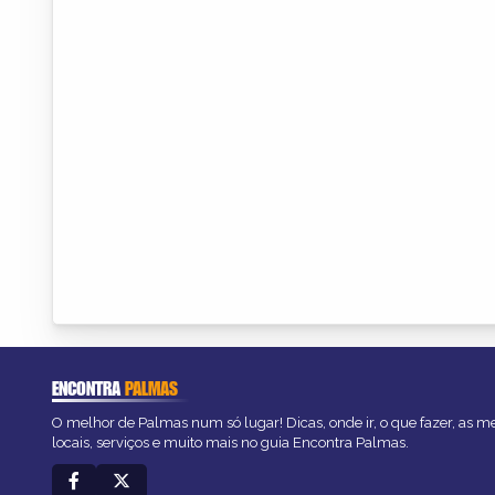
ENCONTRA
PALMAS
O melhor de Palmas num só lugar! Dicas, onde ir, o que fazer, as 
locais, serviços e muito mais no guia Encontra Palmas.