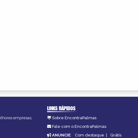
LINKS RÁPIDOS
melhores empresas,
Sobre EncontraPalmas
Fale com o EncontraPalmas
ANUNCIE
:
Com destaque
|
Grátis