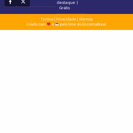
destaque
|
Grátis
Termos
|
Privacidade
|
Sitemap
Criado com
e
pelo time do EncontraBrasil