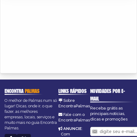
ENCONTRA
PALMAS
LINKS RÁPIDOS
NOVIDADES POR E-
MAIL
O melhor de Palmas num só
Sobre
lugar! Dicas, onde ir, o que
EncontraPalmas
Receba grátis as
fazer, as melhores
principais notícias,
Fale com o
empresas, locais, serviços e
dicas e promoções
EncontraPalmas
muito mais no guia Encontra
Palmas.
ANUNCIE
:
Com