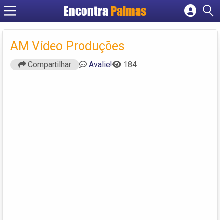
Encontra
Palmas
Cadastrar empresa
Fazer login
AM Vídeo Produções
Criar conta
Compartilhar
Avalie!
184