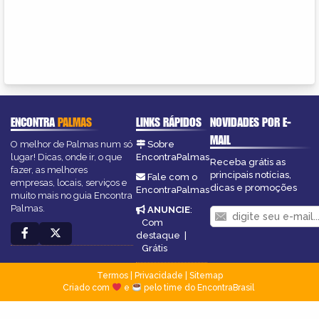
ENCONTRA
PALMAS
LINKS RÁPIDOS
NOVIDADES POR E-
MAIL
O melhor de Palmas num só
Sobre
lugar! Dicas, onde ir, o que
EncontraPalmas
Receba grátis as
fazer, as melhores
principais notícias,
Fale com o
empresas, locais, serviços e
dicas e promoções
EncontraPalmas
muito mais no guia Encontra
Palmas.
ANUNCIE
:
Com
destaque
|
Grátis
Termos
|
Privacidade
|
Sitemap
Criado com
e
pelo time do EncontraBrasil