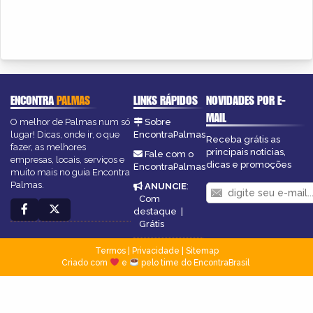
ENCONTRA
PALMAS
LINKS RÁPIDOS
NOVIDADES POR E-
MAIL
O melhor de Palmas num só
Sobre
lugar! Dicas, onde ir, o que
EncontraPalmas
Receba grátis as
fazer, as melhores
principais notícias,
Fale com o
empresas, locais, serviços e
dicas e promoções
EncontraPalmas
muito mais no guia Encontra
Palmas.
ANUNCIE
:
Com
destaque
|
Grátis
Termos
|
Privacidade
|
Sitemap
Criado com
e
pelo time do EncontraBrasil