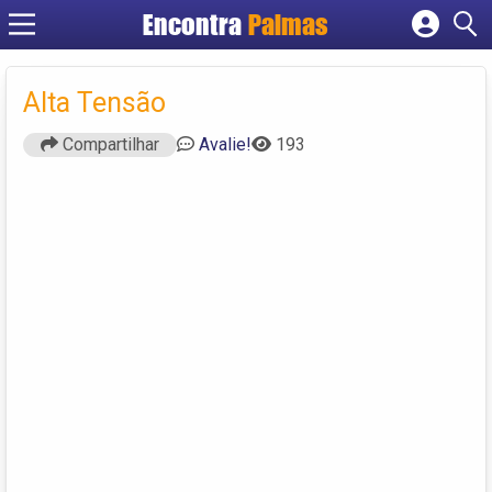
Encontra
Palmas
Cadastrar empresa
Fazer login
Alta Tensão
Criar conta
Compartilhar
Avalie!
193