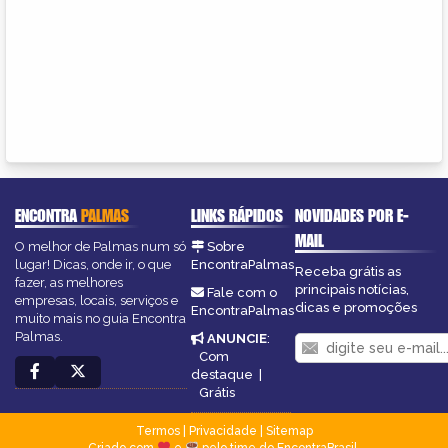
ENCONTRA
PALMAS
LINKS RÁPIDOS
NOVIDADES POR E-
MAIL
O melhor de Palmas num só
Sobre
lugar! Dicas, onde ir, o que
EncontraPalmas
Receba grátis as
fazer, as melhores
principais notícias,
Fale com o
empresas, locais, serviços e
dicas e promoções
EncontraPalmas
muito mais no guia Encontra
Palmas.
ANUNCIE
:
Com
destaque
|
Grátis
Termos
|
Privacidade
|
Sitemap
Criado com
e
pelo time do EncontraBrasil