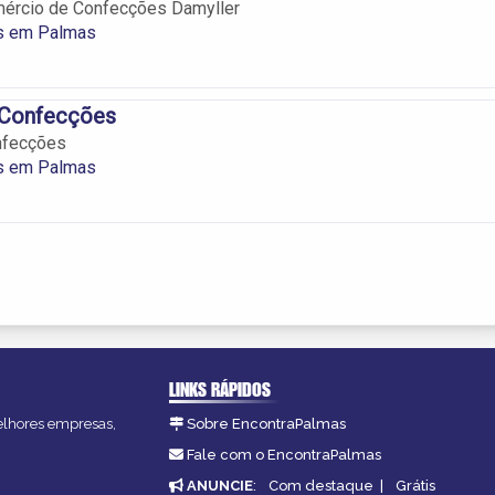
mércio de Confecções Damyller
s em Palmas
 Confecções
nfecções
s em Palmas
LINKS RÁPIDOS
melhores empresas,
Sobre EncontraPalmas
Fale com o EncontraPalmas
ANUNCIE
:
Com destaque
|
Grátis