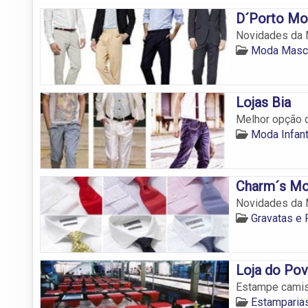
D´Porto Mo
Novidades da 
Moda Mascu
Lojas Bia
Melhor opção 
Moda Infan
Charm´s M
Novidades da 
Gravatas e
Loja do Po
Estampe camis
Estamparia