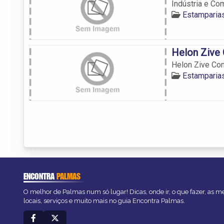
Indústria e Co
Estamparia
Helon Zive
Helon Zive Co
Estamparia
ENCONTRA
PALMAS
O melhor de Palmas num só lugar! Dicas, onde ir, o que fazer, as 
locais, serviços e muito mais no guia Encontra Palmas.