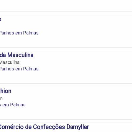
s
 Punhos em Palmas
da Masculina
Masculina
 Punhos em Palmas
hion
on
s em Palmas
 Comércio de Confecções Damyller