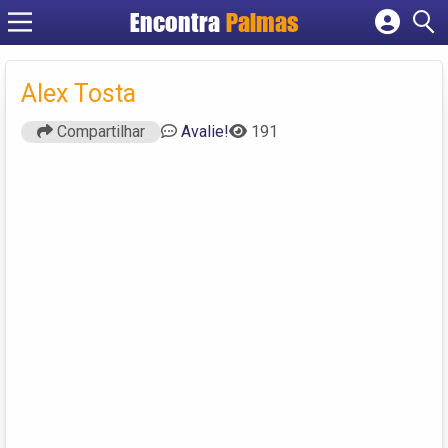
Encontra
Palmas
Cadastrar empresa
Fazer login
Alex Tosta
Criar conta
Compartilhar
Avalie!
191