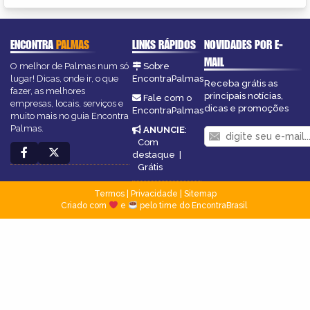
ENCONTRA
PALMAS
LINKS RÁPIDOS
NOVIDADES POR E-
MAIL
O melhor de Palmas num só
Sobre
lugar! Dicas, onde ir, o que
EncontraPalmas
Receba grátis as
fazer, as melhores
principais notícias,
Fale com o
empresas, locais, serviços e
dicas e promoções
EncontraPalmas
muito mais no guia Encontra
Palmas.
ANUNCIE
:
Com
destaque
|
Grátis
Termos
|
Privacidade
|
Sitemap
Criado com
e
pelo time do EncontraBrasil