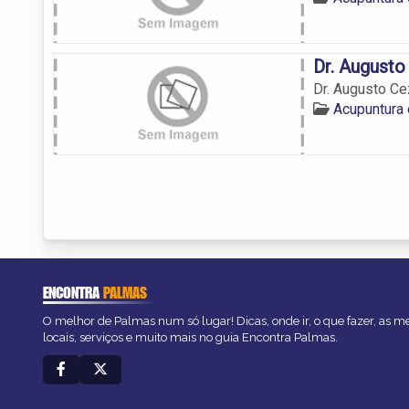
Dr. Augusto
Dr. Augusto Ce
Acupuntura
ENCONTRA
PALMAS
O melhor de Palmas num só lugar! Dicas, onde ir, o que fazer, as 
locais, serviços e muito mais no guia Encontra Palmas.