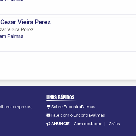
 Cezar Vieira Perez
zar Vieira Perez
 em Palmas
LINKS RÁPIDOS
melhores empresas,
Sobre EncontraPalmas
Fale com o EncontraPalmas
ANUNCIE
:
Com destaque
|
Grátis