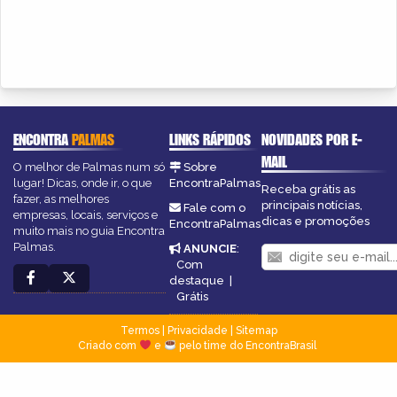
ENCONTRA
PALMAS
LINKS RÁPIDOS
NOVIDADES POR E-
MAIL
O melhor de Palmas num só
Sobre
lugar! Dicas, onde ir, o que
EncontraPalmas
Receba grátis as
fazer, as melhores
principais notícias,
Fale com o
empresas, locais, serviços e
dicas e promoções
EncontraPalmas
muito mais no guia Encontra
Palmas.
ANUNCIE
:
Com
destaque
|
Grátis
Termos
|
Privacidade
|
Sitemap
Criado com
e
pelo time do EncontraBrasil