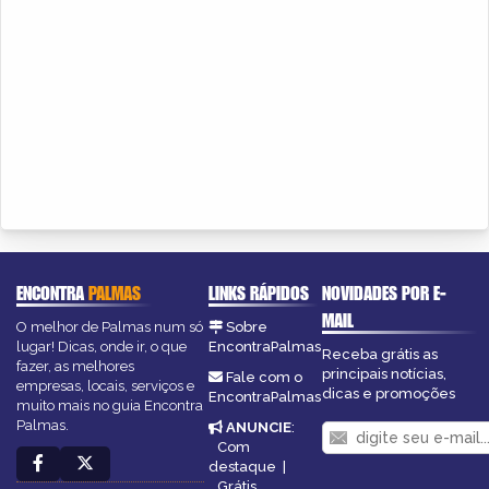
ENCONTRA
PALMAS
LINKS RÁPIDOS
NOVIDADES POR E-
MAIL
O melhor de Palmas num só
Sobre
lugar! Dicas, onde ir, o que
EncontraPalmas
Receba grátis as
fazer, as melhores
principais notícias,
Fale com o
empresas, locais, serviços e
dicas e promoções
EncontraPalmas
muito mais no guia Encontra
Palmas.
ANUNCIE
:
Com
destaque
|
Grátis