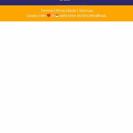
Termos
|
Privacidade
|
Sitemap
Criado com
e
pelo time do EncontraBrasil