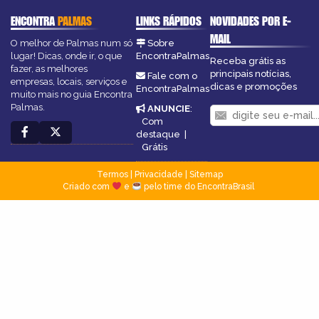
ENCONTRA
PALMAS
LINKS RÁPIDOS
NOVIDADES POR E-
MAIL
O melhor de Palmas num só
Sobre
lugar! Dicas, onde ir, o que
EncontraPalmas
Receba grátis as
fazer, as melhores
principais notícias,
Fale com o
empresas, locais, serviços e
dicas e promoções
EncontraPalmas
muito mais no guia Encontra
Palmas.
ANUNCIE
:
Com
destaque
|
Grátis
Termos
|
Privacidade
|
Sitemap
Criado com
e
pelo time do EncontraBrasil