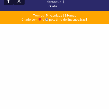
destaque
|
Grátis
Termos
|
Privacidade
|
Sitemap
Criado com
e
pelo time do EncontraBrasil