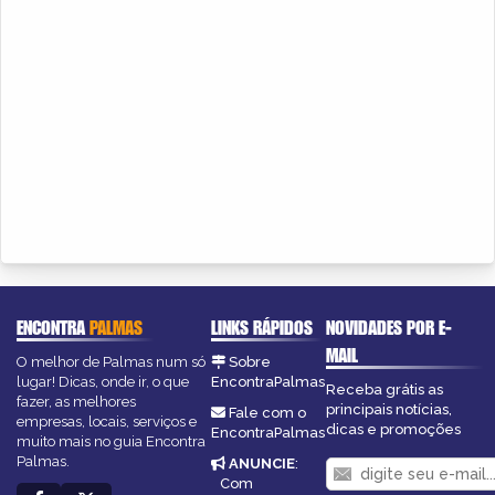
ENCONTRA
PALMAS
LINKS RÁPIDOS
NOVIDADES POR E-
MAIL
O melhor de Palmas num só
Sobre
lugar! Dicas, onde ir, o que
EncontraPalmas
Receba grátis as
fazer, as melhores
principais notícias,
Fale com o
empresas, locais, serviços e
dicas e promoções
EncontraPalmas
muito mais no guia Encontra
Palmas.
ANUNCIE
:
Com