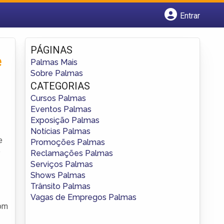
Entrar
Cadastrar empresa
Fazer login
PÁGINAS
Criar conta
e
Palmas Mais
Sobre Palmas
CATEGORIAS
Cursos Palmas
Eventos Palmas
Exposição Palmas
Notícias Palmas
e
Promoções Palmas
é
Reclamações Palmas
Serviços Palmas
Shows Palmas
Trânsito Palmas
Vagas de Empregos Palmas
com