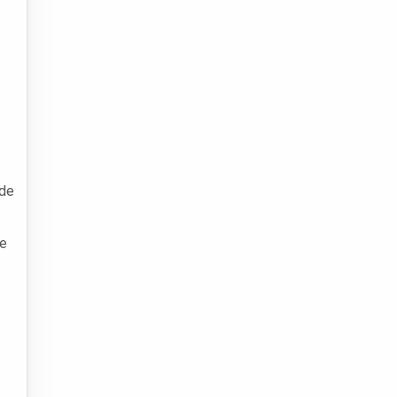
 de
te