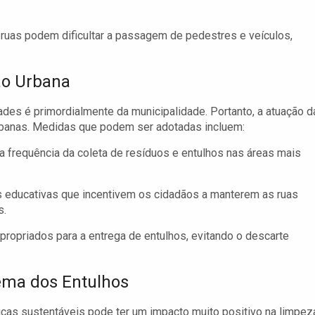
 ruas podem dificultar a passagem de pedestres e veículos,
ão Urbana
des é primordialmente da municipalidade. Portanto, a atuação d
urbanas. Medidas que podem ser adotadas incluem:
a frequência da coleta de resíduos e entulhos nas áreas mais
s educativas que incentivem os cidadãos a manterem as ruas
s.
apropriados para a entrega de entulhos, evitando o descarte
ema dos Entulhos
cas sustentáveis pode ter um impacto muito positivo na limpez