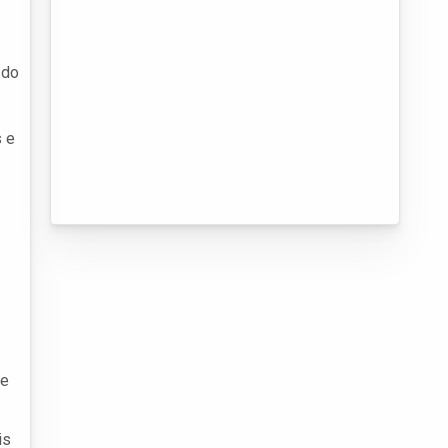
 do
s e
de
is