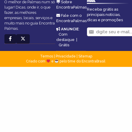
MAIL
O melhor de Palmas num só
Sobre
lugar! Dicas, onde ir, o que
EncontraPalmas
Receba grátis as
fazer, as melhores
principais notícias,
Fale com o
empresas, locais, serviços e
dicas e promoções
EncontraPalmas
muito mais no guia Encontra
Palmas.
ANUNCIE
:
Com
destaque
|
Grátis
Termos
|
Privacidade
|
Sitemap
Criado com
e
pelo time do EncontraBrasil