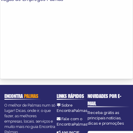
ENCONTRA
PALMAS
LINKS RÁPIDOS
NOVIDADES POR E-
MAIL
O melhor de Palmas num só
Sobre
lugar! Dicas, onde ir, o que
EncontraPalmas
Receba grátis as
fazer, as melhores
principais notícias,
Fale com o
empresas, locais, serviços e
dicas e promoções
EncontraPalmas
muito mais no guia Encontra
Palmas.
ANUNCIE
: