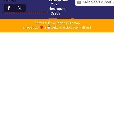
Com
destaque
|
Grátis
Termos
|
Privacidade
|
Sitemap
Criado com
e
pelo time do EncontraBrasil