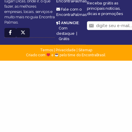
lugar! Dicas, onde ir, o que
EncontraPalmas
Receba grátis as
fazer, as melhores
principais notícias,
Fale com o
empresas, locais, serviços e
dicas e promoções
EncontraPalmas
muito mais no guia Encontra
Palmas.
ANUNCIE
:
Com
destaque
|
Grátis
Termos
|
Privacidade
|
Sitemap
Criado com
e
pelo time do EncontraBrasil