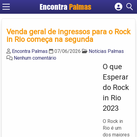
Encontra
Palmas
Cadastrar empresa
Fazer login
Venda geral de ingressos para o Rock
Criar conta
in Rio começa na segunda
Encontra Palmas
07/06/2026
Notícias Palmas
Nenhum comentário
O que
Esperar
do Rock
in Rio
2023
O Rock in
Rio é um
dos maiores