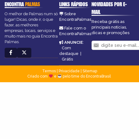
ENCONTRA
PALMAS
LINKS RÁPIDOS
NOVIDADES POR E-
MAIL
O melhor de Palmas num só
Sobre
lugar! Dicas, onde ir, o que
EncontraPalmas
Receba grátis as
fazer, as melhores
principais notícias,
Fale com o
empresas, locais, serviços e
dicas e promoções
EncontraPalmas
muito mais no guia Encontra
Palmas.
ANUNCIE
:
Com
destaque
|
Grátis
Termos
|
Privacidade
|
Sitemap
Criado com
e
pelo time do EncontraBrasil