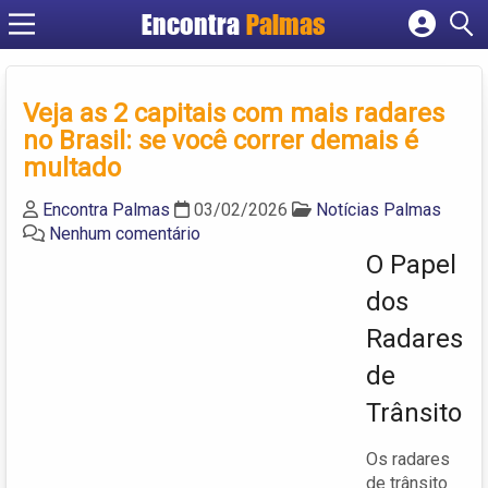
Encontra
Palmas
Cadastrar empresa
Fazer login
Veja as 2 capitais com mais radares
Criar conta
no Brasil: se você correr demais é
multado
Encontra Palmas
03/02/2026
Notícias Palmas
Nenhum comentário
O Papel
dos
Radares
de
Trânsito
Os radares
de trânsito