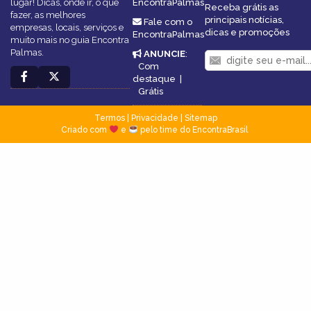
lugar! Dicas, onde ir, o que
EncontraPalmas
Receba grátis as
fazer, as melhores
principais notícias,
Fale com o
empresas, locais, serviços e
dicas e promoções
EncontraPalmas
muito mais no guia Encontra
Palmas.
ANUNCIE
:
Com
destaque
|
Grátis
Termos
|
Privacidade
|
Sitemap
Criado com
e
pelo time do EncontraBrasil