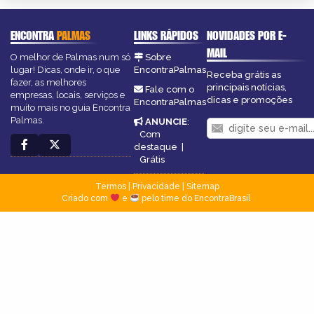
ENCONTRA
PALMAS
LINKS RÁPIDOS
NOVIDADES POR E-
MAIL
O melhor de Palmas num só
Sobre
lugar! Dicas, onde ir, o que
EncontraPalmas
Receba grátis as
fazer, as melhores
principais notícias,
Fale com o
empresas, locais, serviços e
dicas e promoções
EncontraPalmas
muito mais no guia Encontra
Palmas.
ANUNCIE
:
Com
destaque
|
Grátis
Termos
|
Privacidade
|
Sitemap
Criado com
e
pelo time do EncontraBrasil