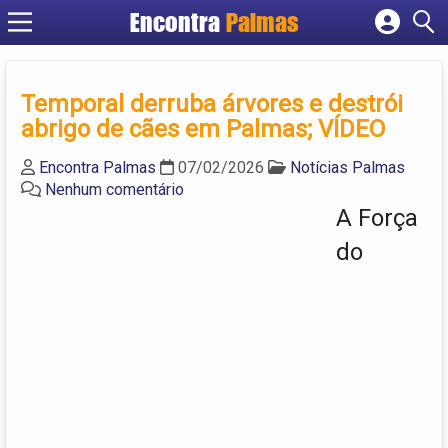
Encontra
Palmas
Cadastrar empresa
Fazer login
Temporal derruba árvores e destrói
Criar conta
abrigo de cães em Palmas; VÍDEO
Encontra Palmas
07/02/2026
Notícias Palmas
Nenhum comentário
A Força
do