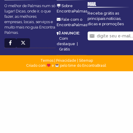
MAIL
O melhor de Palmas num só
Sobre
lugar! Dicas, onde ir, o que
EncontraPalmas
Receba grátis as
fazer, as melhores
principais notícias,
Fale com o
empresas, locais, serviços e
dicas e promoções
EncontraPalmas
muito mais no guia Encontra
Palmas.
ANUNCIE
:
Com
destaque
|
Grátis
Termos
|
Privacidade
|
Sitemap
Criado com
e
pelo time do EncontraBrasil